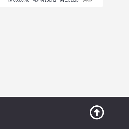
00:00:40
44100Hz
1.52Mb