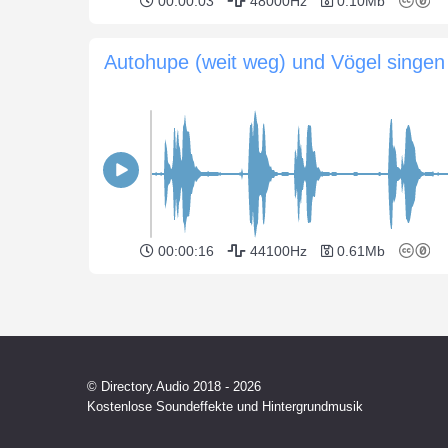
00:00:03
48000Hz
0.10Mb
Autohupe (weit weg) und Vögel singen
00:00:16
44100Hz
0.61Mb
© Directory.Audio 2018 - 2026
Kostenlose Soundeffekte und Hintergrundmusik