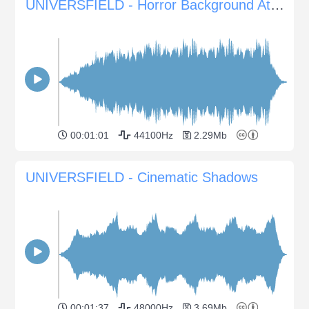
UNIVERSFIELD - Horror Background Atmosphere 6
00:01:01
44100Hz
2.29Mb
UNIVERSFIELD - Cinematic Shadows
00:01:37
48000Hz
3.69Mb