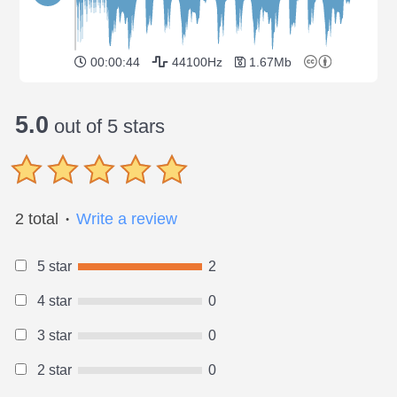
00:00:44
44100Hz
1.67Mb
5.0
out of 5 stars
2 total
Write a review
●
5 star
2
4 star
0
3 star
0
2 star
0