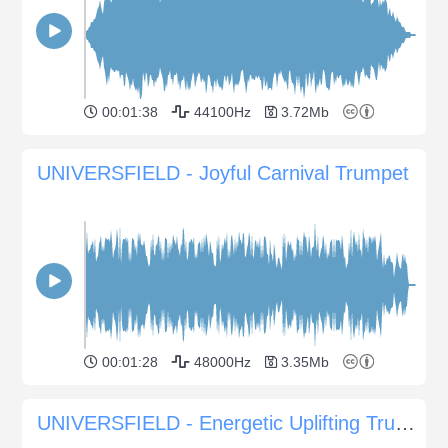
00:01:38
44100Hz
3.72Mb
UNIVERSFIELD - Joyful Carnival Trumpet
00:01:28
48000Hz
3.35Mb
UNIVERSFIELD - Energetic Uplifting Trumpet for Positive Vibes