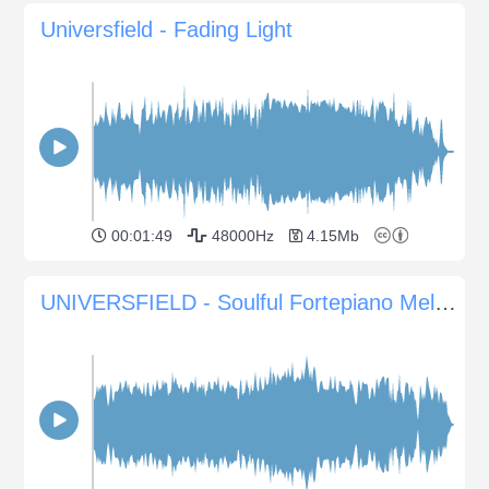
Universfield - Fading Light
00:01:49
48000Hz
4.15Mb
UNIVERSFIELD - Soulful Fortepiano Melodies