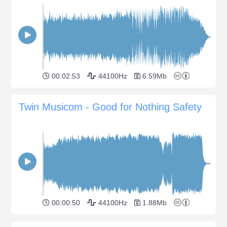
00:02:53
44100Hz
6.59Mb
Twin Musicom - Good for Nothing Safety
00:00:50
44100Hz
1.88Mb