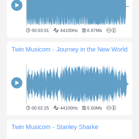
00:03:01
44100Hz
6.87Mb
Twin Musicom - Journey in the New World
00:02:25
44100Hz
5.50Mb
Twin Musicom - Stanley Sharke