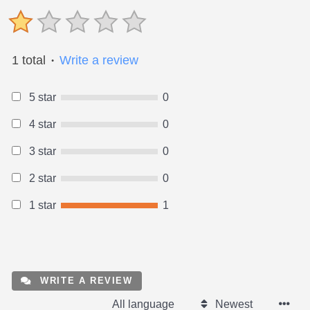
1 total
Write a review
●
5 star
0
4 star
0
3 star
0
2 star
0
1 star
1
WRITE A REVIEW
All language
Newest