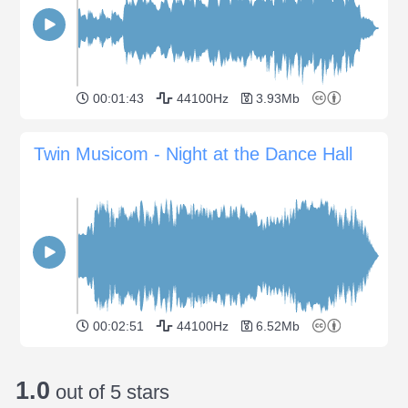
00:01:43
44100Hz
3.93Mb
Twin Musicom - Night at the Dance Hall
00:02:51
44100Hz
6.52Mb
1.0
out of 5 stars