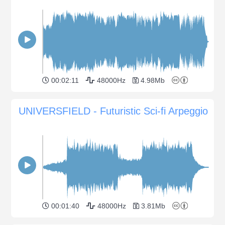
00:02:11
48000Hz
4.98Mb
UNIVERSFIELD - Futuristic Sci-fi Arpeggio
00:01:40
48000Hz
3.81Mb