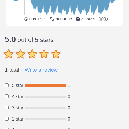
00:01:03
48000Hz
2.38Mb
5.0
out of 5 stars
1 total
Write a review
●
5 star
1
4 star
0
3 star
0
2 star
0