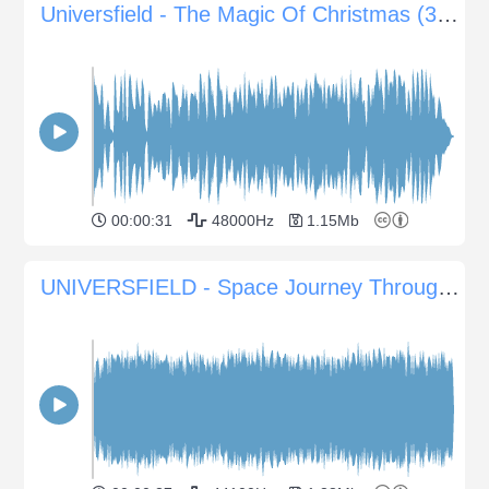
Universfield - The Magic Of Christmas (30s)
00:00:31
48000Hz
1.15Mb
UNIVERSFIELD - Space Journey Through Nebulae and Galaxy