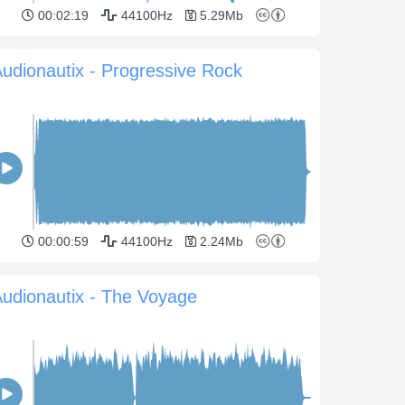
00:02:19
44100Hz
5.29Mb
udionautix - Progressive Rock
00:00:59
44100Hz
2.24Mb
udionautix - The Voyage