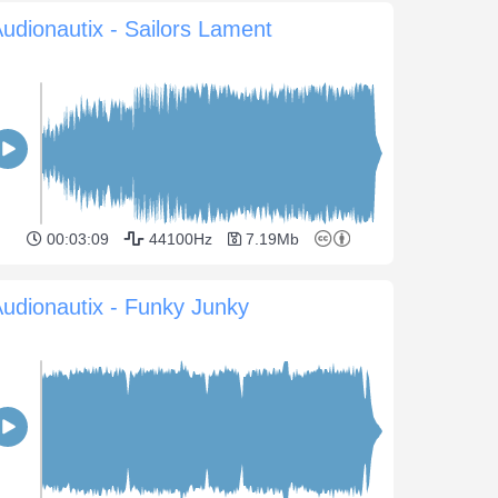
udionautix - Sailors Lament
00:03:09
44100Hz
7.19Mb
udionautix - Funky Junky