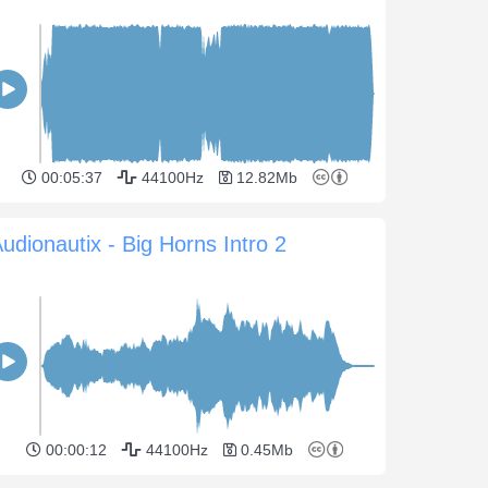
00:05:37
44100Hz
12.82Mb
udionautix - Big Horns Intro 2
00:00:12
44100Hz
0.45Mb