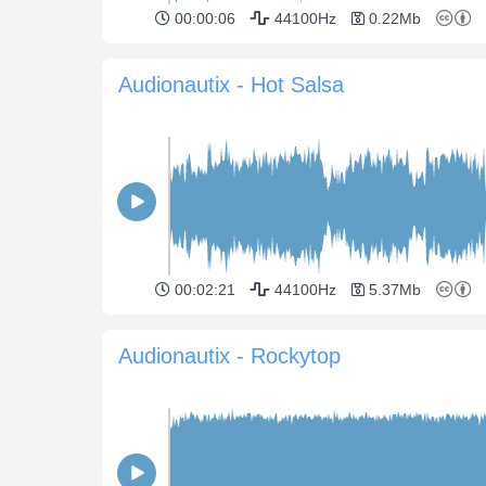
00:00:06
44100Hz
0.22Mb
Audionautix - Hot Salsa
00:02:21
44100Hz
5.37Mb
Audionautix - Rockytop