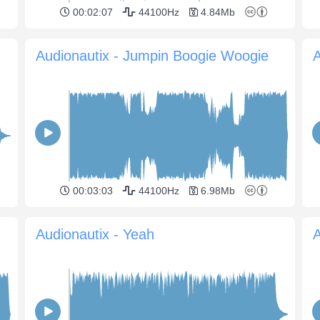
00:02:07
44100Hz
4.84Mb
Audionautix - Jumpin Boogie Woogie
A
00:03:03
44100Hz
6.98Mb
Audionautix - Yeah
A