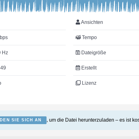
Ansichten
bps
Tempo
 Hz
Dateigröße
:49
Erstellt
o
Lizenz
, um die Datei herunterzuladen – es ist ko
DEN SIE SICH AN