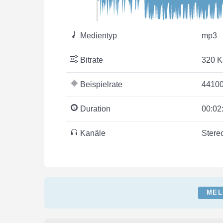
Medientyp
mp3
Bitrate
320 K
Beispielrate
44100
Duration
00:02
Kanäle
Stere
MEL