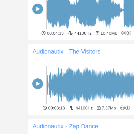
00:04:33
44100Hz
10.40Mb
Audionautix - The Visitors
00:03:13
44100Hz
7.37Mb
Audionautix - Zap Dance