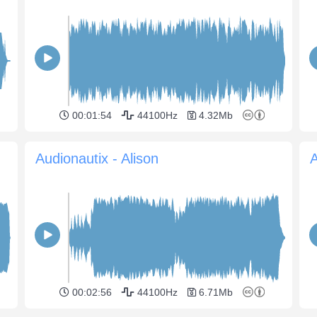
00:01:54
44100Hz
4.32Mb
Audionautix - Alison
A
00:02:56
44100Hz
6.71Mb