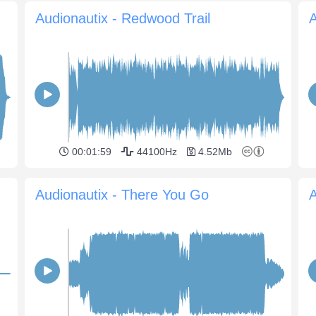
Audionautix - Redwood Trail
A
00:01:59
44100Hz
4.52Mb
Audionautix - There You Go
A