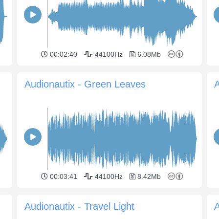
00:02:40
44100Hz
6.08Mb
Audionautix - Green Leaves
A
00:03:41
44100Hz
8.42Mb
Audionautix - Travel Light
A