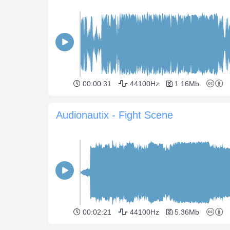
00:00:31
44100Hz
1.16Mb
Audionautix - Fight Scene
00:02:21
44100Hz
5.36Mb