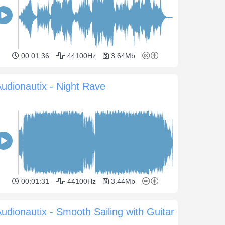
00:01:36
44100Hz
3.64Mb
udionautix - Night Rave
00:01:31
44100Hz
3.44Mb
udionautix - Smooth Sailing with Guitar