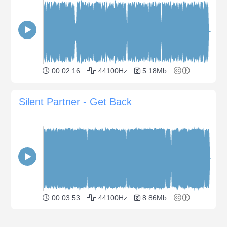
00:02:16
44100Hz
5.18Mb
Silent Partner - Get Back
00:03:53
44100Hz
8.86Mb