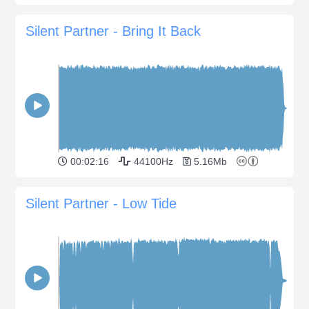
Silent Partner - Bring It Back
00:02:16
44100Hz
5.16Mb
Silent Partner - Low Tide