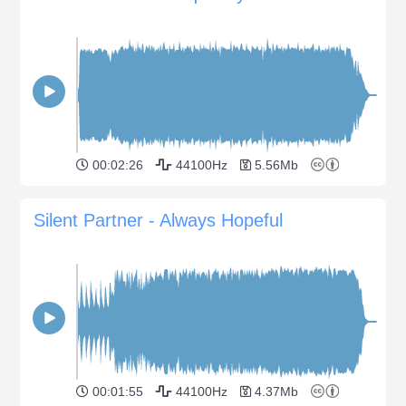
00:02:26
44100Hz
5.56Mb
Silent Partner - Always Hopeful
00:01:55
44100Hz
4.37Mb