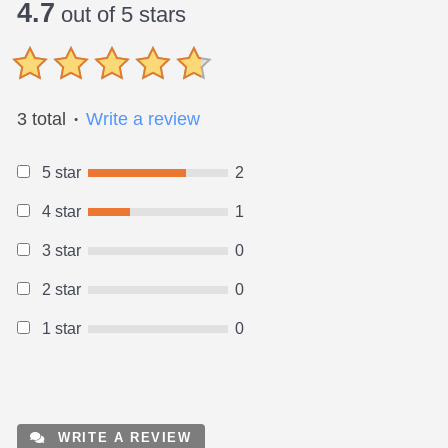
4.7
out of 5 stars
3 total
Write a review
●
5 star
2
4 star
1
3 star
0
2 star
0
1 star
0
WRITE A REVIEW