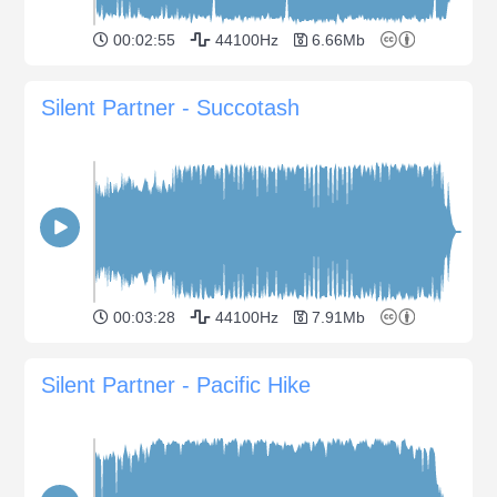
00:02:55
44100Hz
6.66Mb
Silent Partner - Succotash
00:03:28
44100Hz
7.91Mb
Silent Partner - Pacific Hike