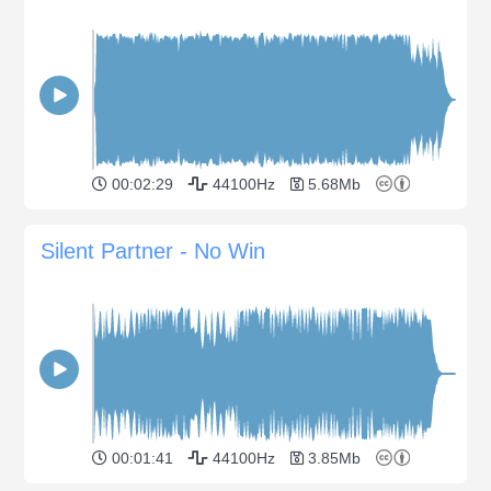
00:02:29
44100Hz
5.68Mb
Silent Partner - No Win
00:01:41
44100Hz
3.85Mb