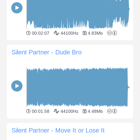
00:02:07
44100Hz
4.83Mb
Silent Partner - Dude Bro
00:01:58
44100Hz
4.48Mb
Silent Partner - Move It or Lose It