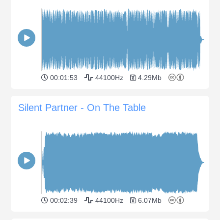
00:01:53
44100Hz
4.29Mb
Silent Partner - On The Table
00:02:39
44100Hz
6.07Mb