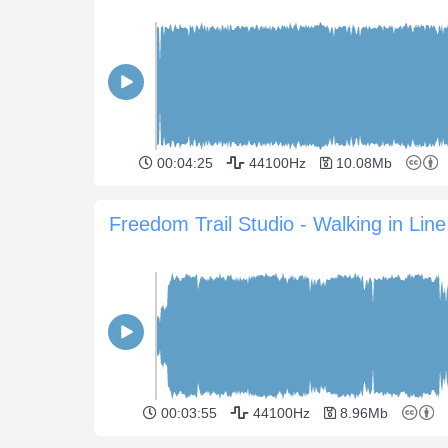
00:04:25
44100Hz
10.08Mb
Freedom Trail Studio - Walking in Line
00:03:55
44100Hz
8.96Mb