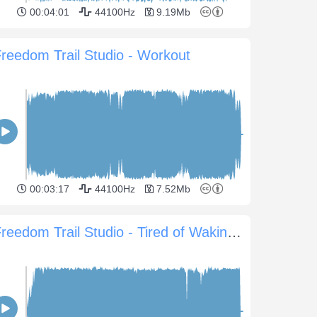
00:04:01
44100Hz
9.19Mb
reedom Trail Studio - Workout
00:03:17
44100Hz
7.52Mb
Freedom Trail Studio - Tired of Waking You Up