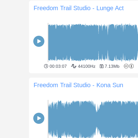
Freedom Trail Studio - Lunge Act
00:03:07
44100Hz
7.13Mb
Freedom Trail Studio - Kona Sun