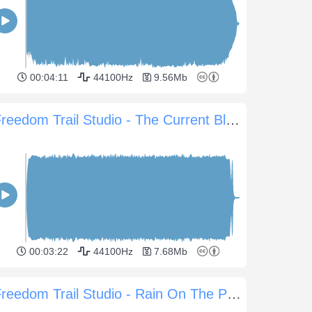
00:04:11
44100Hz
9.56Mb
Freedom Trail Studio - The Current Blues
00:03:22
44100Hz
7.68Mb
Freedom Trail Studio - Rain On The Parade