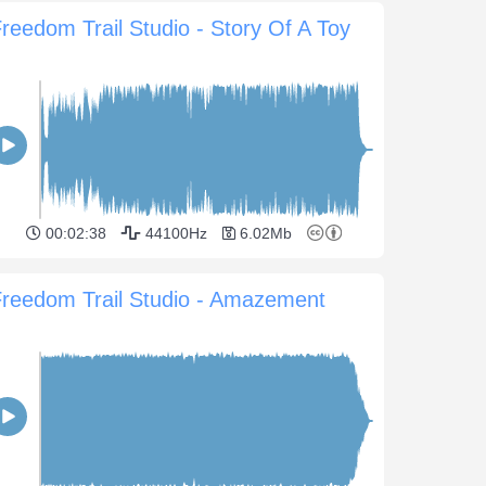
reedom Trail Studio - Story Of A Toy
00:02:38
44100Hz
6.02Mb
reedom Trail Studio - Amazement