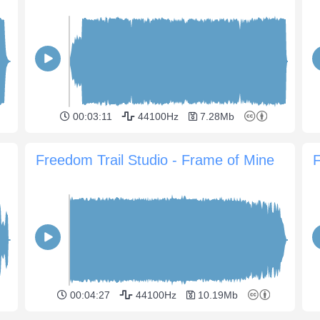
00:03:11
44100Hz
7.28Mb
Freedom Trail Studio - Frame of Mine
F
00:04:27
44100Hz
10.19Mb