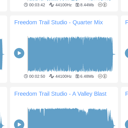
00:03:42
44100Hz
8.44Mb
Freedom Trail Studio - Quarter Mix
F
00:02:50
44100Hz
6.48Mb
Freedom Trail Studio - A Valley Blast