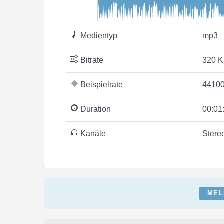
Medientyp
mp3
Bitrate
320 K
Beispielrate
44100
Duration
00:01
Kanäle
Stere
MEL