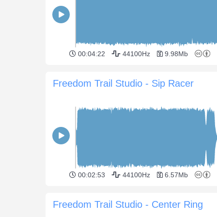
00:04:22
44100Hz
9.98Mb
Freedom Trail Studio - Sip Racer
00:02:53
44100Hz
6.57Mb
Freedom Trail Studio - Center Ring