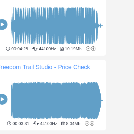
00:04:28
44100Hz
10.19Mb
reedom Trail Studio - Price Check
00:03:31
44100Hz
8.04Mb