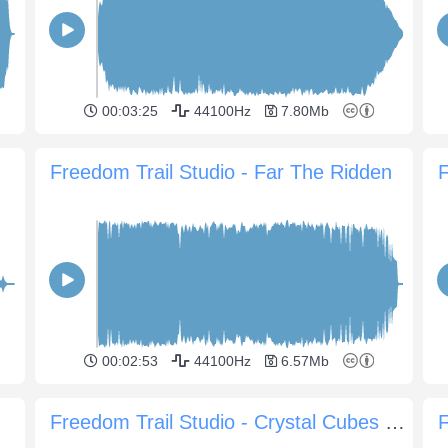
00:03:25
44100Hz
7.80Mb
Freedom Trail Studio - Far The Ridden
00:02:53
44100Hz
6.57Mb
Freedom Trail Studio - Crystal Cubes Part Two