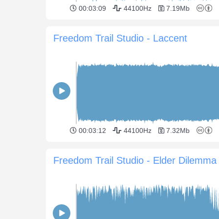
00:03:09
44100Hz
7.19Mb
Freedom Trail Studio - Laccent
00:03:12
44100Hz
7.32Mb
Freedom Trail Studio - Elder Dilemma