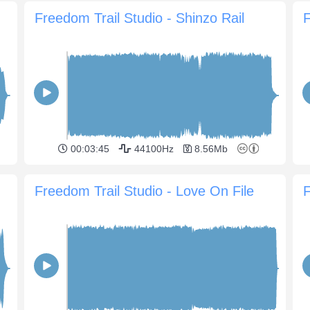
Freedom Trail Studio - Shinzo Rail
F
00:03:45
44100Hz
8.56Mb
Freedom Trail Studio - Love On File
F