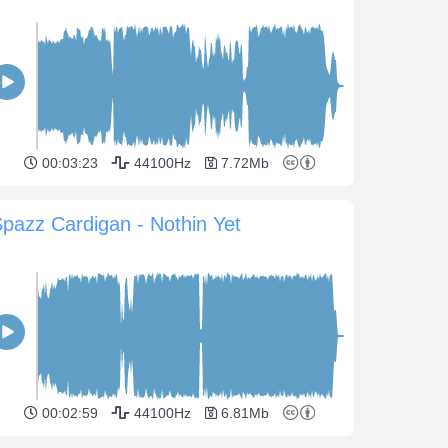
00:03:23
44100Hz
7.72Mb
pazz Cardigan - Nothin Yet
00:02:59
44100Hz
6.81Mb