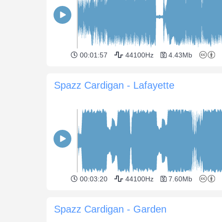
00:01:57
44100Hz
4.43Mb
Spazz Cardigan - Lafayette
00:03:20
44100Hz
7.60Mb
Spazz Cardigan - Garden