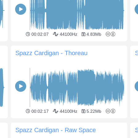
00:02:07
44100Hz
4.83Mb
Spazz Cardigan - Thoreau
S
00:02:17
44100Hz
5.22Mb
Spazz Cardigan - Raw Space