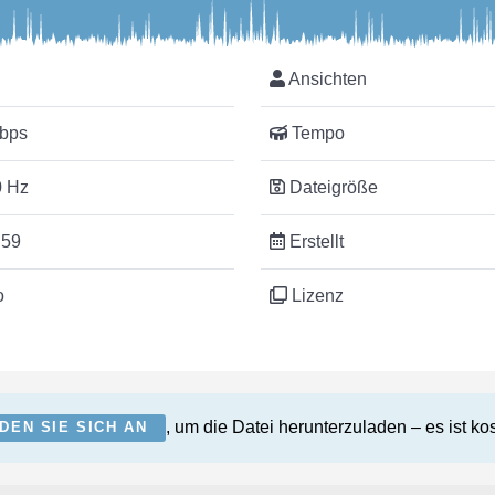
Ansichten
bps
Tempo
 Hz
Dateigröße
:59
Erstellt
o
Lizenz
, um die Datei herunterzuladen – es ist ko
DEN SIE SICH AN