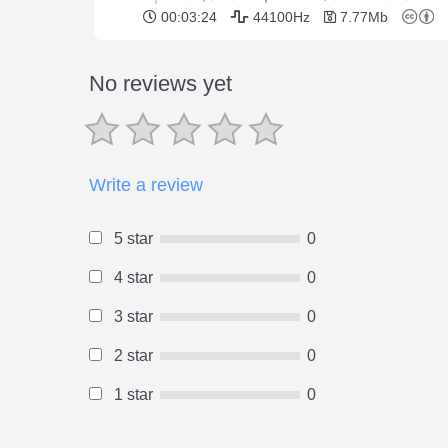
00:03:24
44100Hz
7.77Mb
No reviews yet
Write a review
5 star
0
4 star
0
3 star
0
2 star
0
1 star
0