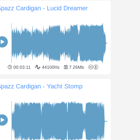
Spazz Cardigan - Lucid Dreamer
00:03:11
44100Hz
7.26Mb
Spazz Cardigan - Yacht Stomp