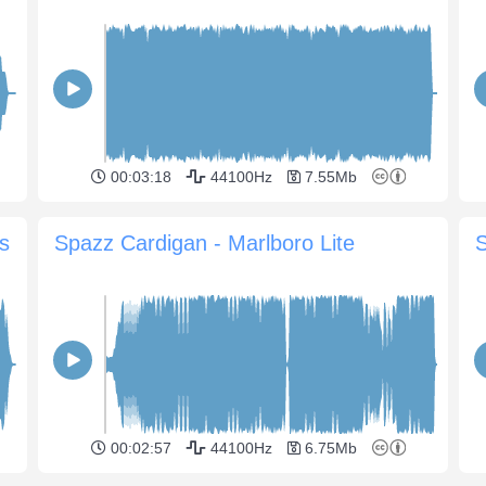
00:03:18
44100Hz
7.55Mb
s
Spazz Cardigan - Marlboro Lite
S
00:02:57
44100Hz
6.75Mb