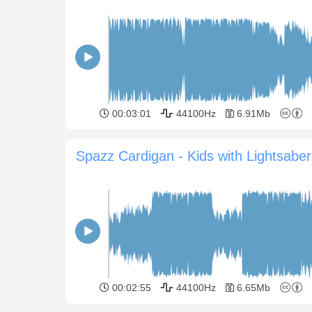
00:03:01
44100Hz
6.91Mb
Spazz Cardigan - Kids with Lightsaber
00:02:55
44100Hz
6.65Mb