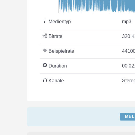
Medientyp
mp3
Bitrate
320 K
Beispielrate
44100
Duration
00:02
Kanäle
Stere
MEL