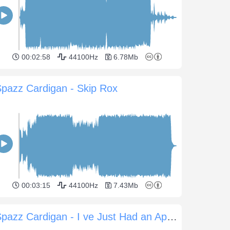
00:02:58
44100Hz
6.78Mb
pazz Cardigan - Skip Rox
00:03:15
44100Hz
7.43Mb
Spazz Cardigan - I ve Just Had an Apostrophe