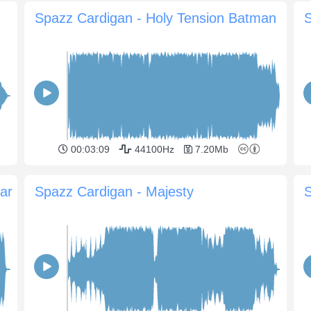
Spazz Cardigan - Holy Tension Batman
00:03:09
44100Hz
7.20Mb
ar
Spazz Cardigan - Majesty