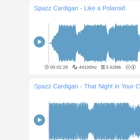
Spazz Cardigan - Like a Polaroid
00:02:28
44100Hz
5.62Mb
Spazz Cardigan - That Night in Your C