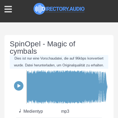
SpinOpel - Magic of
cymbals
Dies ist nur eine Vorschaudatei, die auf 96kbps konvertiert
wurde. Datei herunterladen, um Originalqualität zu erhalten.
Medientyp
mp3