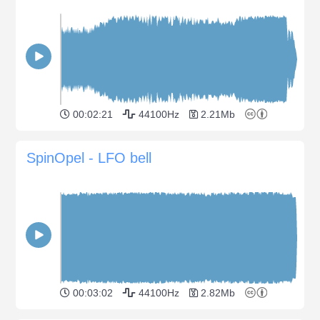
00:02:21
44100Hz
2.21Mb
SpinOpel - LFO bell
00:03:02
44100Hz
2.82Mb