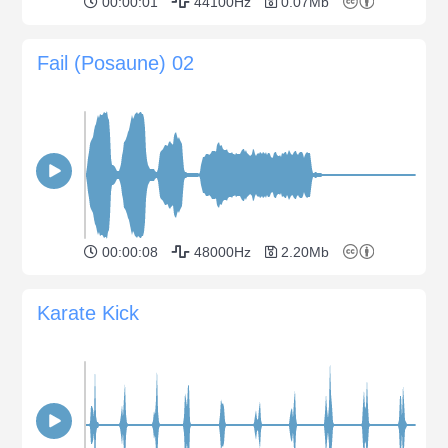
00:00:01
44100Hz
0.07Mb
Fail (Posaune) 02
00:00:08
48000Hz
2.20Mb
Karate Kick