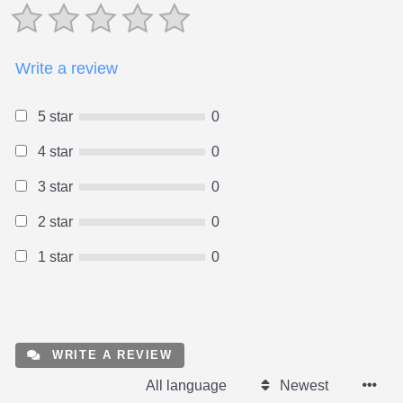
Write a review
5 star
0
4 star
0
3 star
0
2 star
0
1 star
0
WRITE A REVIEW
All language
Newest