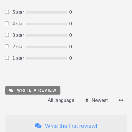
5 star
0
4 star
0
3 star
0
2 star
0
1 star
0
WRITE A REVIEW
All language
Newest
Write the first review!