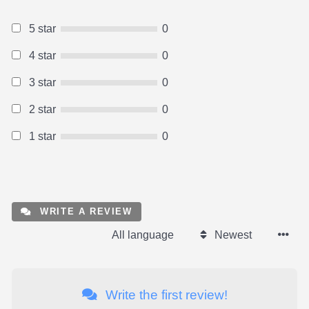
5 star
0
4 star
0
3 star
0
2 star
0
1 star
0
WRITE A REVIEW
All language
Newest
Write the first review!