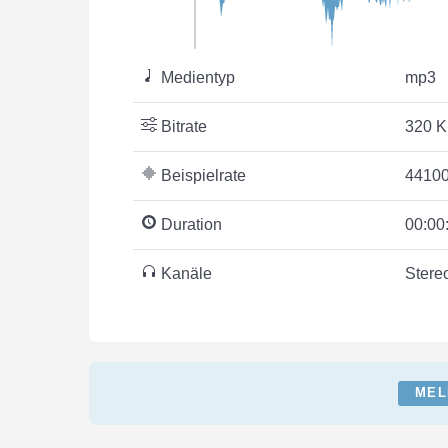
Medientyp
mp3
Bitrate
320 K
Beispielrate
44100
Duration
00:00
Kanäle
Stere
MEL