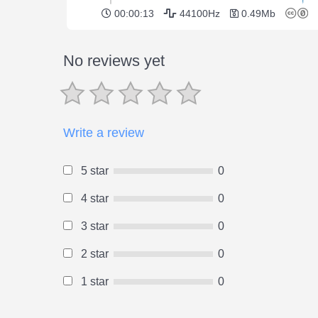
00:00:13
44100Hz
0.49Mb
No reviews yet
Write a review
5 star
0
4 star
0
3 star
0
2 star
0
1 star
0