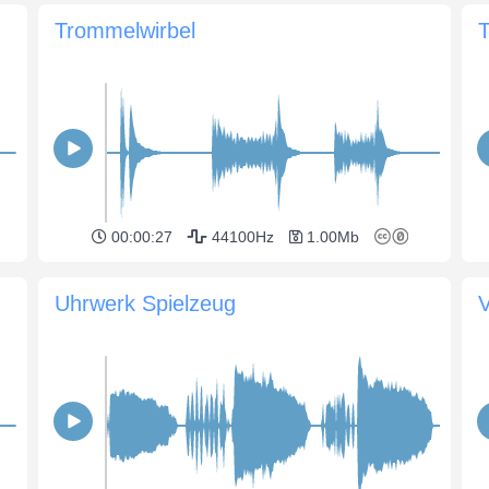
Trommelwirbel
00:00:27
44100Hz
1.00Mb
Uhrwerk Spielzeug
V