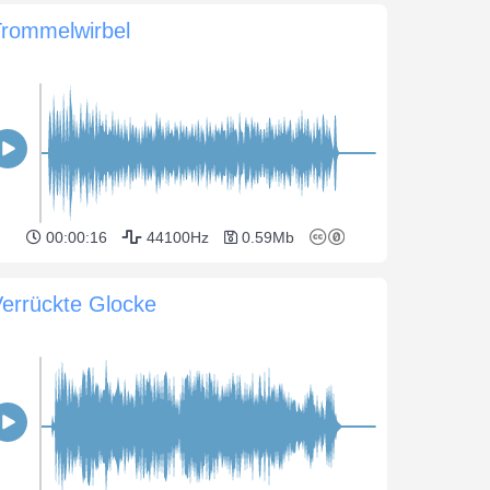
Trommelwirbel
00:00:16
44100Hz
0.59Mb
errückte Glocke