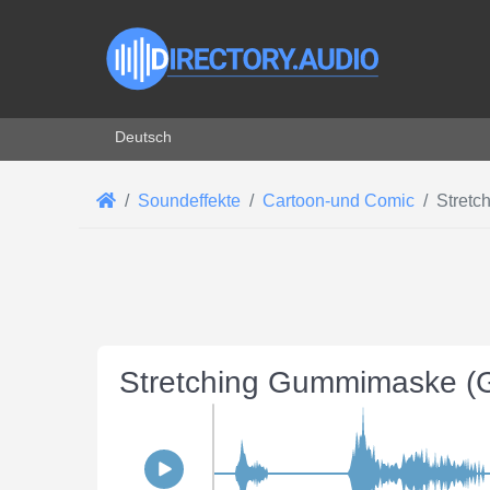
Sprache auswählen
Deutsch
Soundeffekte
Cartoon-und Comic
Stretc
Stretching Gummimaske (G