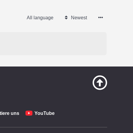
All language
Newest
iere uns
YouTube