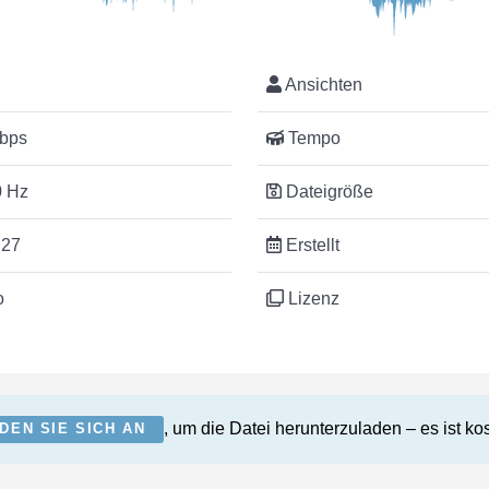
Ansichten
bps
Tempo
 Hz
Dateigröße
:27
Erstellt
o
Lizenz
, um die Datei herunterzuladen – es ist ko
DEN SIE SICH AN