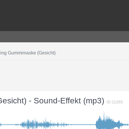
hing Gummimaske (Gesicht)
esicht) - Sound-Effekt (mp3)
ID:11265