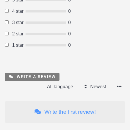
4 star
0
3 star
0
2 star
0
1 star
0
WRITE A REVIEW
All language
Newest
Write the first review!