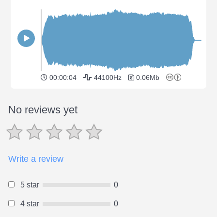
00:00:04
44100Hz
0.06Mb
No reviews yet
Write a review
5 star
0
4 star
0