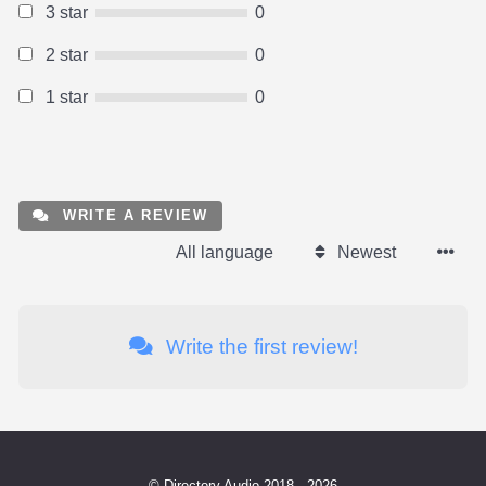
3 star
0
2 star
0
1 star
0
WRITE A REVIEW
All language
Newest
Write the first review!
© Directory.Audio 2018 - 2026