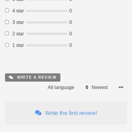
4 star
0
3 star
0
2 star
0
1 star
0
WRITE A REVIEW
All language
Newest
Write the first review!