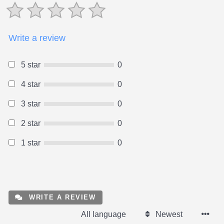
Write a review
5 star
0
4 star
0
3 star
0
2 star
0
1 star
0
WRITE A REVIEW
All language
Newest