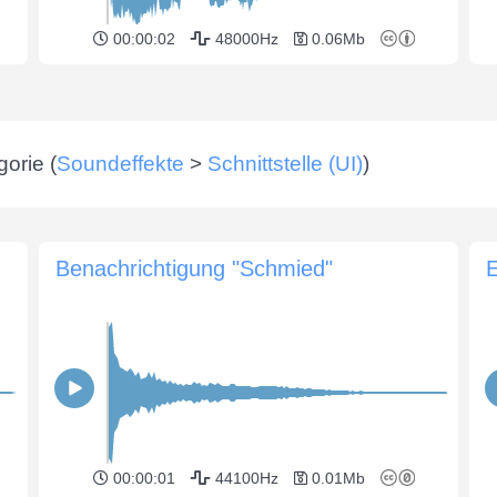
00:00:02
48000Hz
0.06Mb
orie (
Soundeffekte
>
Schnittstelle (UI)
)
Benachrichtigung "Schmied"
E
00:00:01
44100Hz
0.01Mb