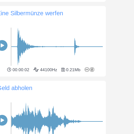
ine Silbermünze werfen
00:00:02
44100Hz
0.21Mb
Geld abholen