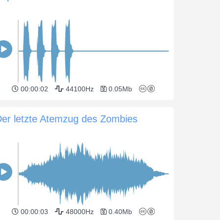
00:00:02
44100Hz
0.05Mb
er letzte Atemzug des Zombies
00:00:03
48000Hz
0.40Mb