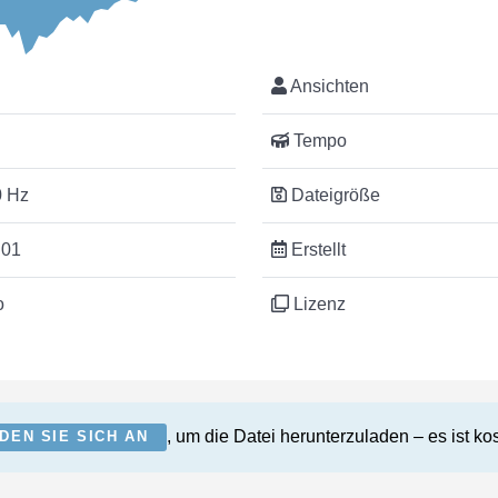
Ansichten
Tempo
 Hz
Dateigröße
:01
Erstellt
o
Lizenz
, um die Datei herunterzuladen – es ist ko
DEN SIE SICH AN