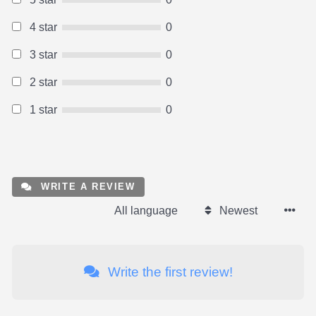
4 star
0
3 star
0
2 star
0
1 star
0
WRITE A REVIEW
All language
Newest
Write the first review!