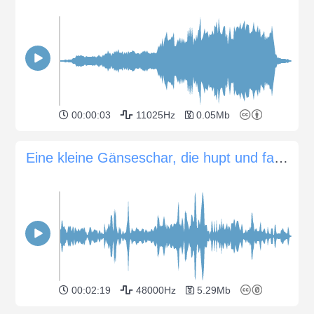
00:00:03
11025Hz
0.05Mb
Eine kleine Gänseschar, die hupt und faucht
00:02:19
48000Hz
5.29Mb