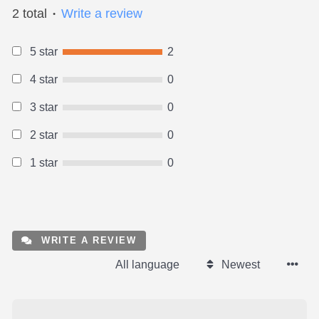
2 total
Write a review
●
5 star
2
4 star
0
3 star
0
2 star
0
1 star
0
WRITE A REVIEW
All language
Newest