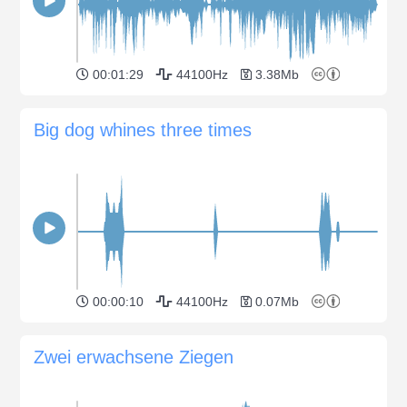
00:01:29
44100Hz
3.38Mb
Big dog whines three times
00:00:10
44100Hz
0.07Mb
Zwei erwachsene Ziegen