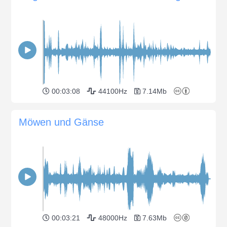
00:03:08
44100Hz
7.14Mb
Möwen und Gänse
00:03:21
48000Hz
7.63Mb