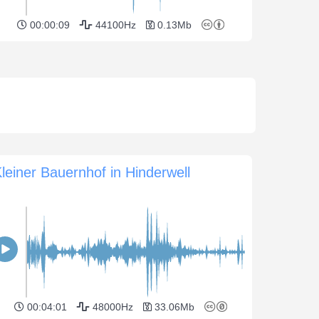
00:00:09
44100Hz
0.13Mb
leiner Bauernhof in Hinderwell
00:04:01
48000Hz
33.06Mb