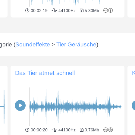
00:02:19
44100Hz
5.30Mb
orie (
Soundeffekte
>
Tier Geräusche
)
Das Tier atmet schnell
K
00:00:20
44100Hz
0.76Mb