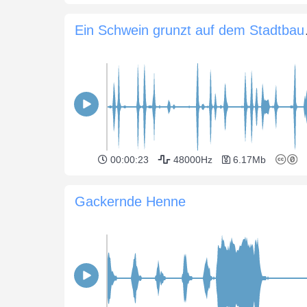
Ein Schw
00:00:23
48000Hz
6.17Mb
Gackernde Henne