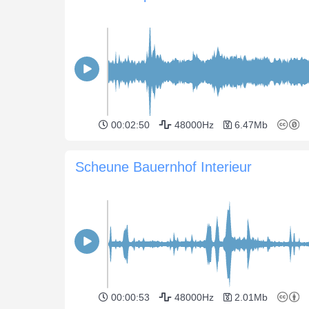
00:02:50
48000Hz
6.47Mb
Scheune Bauernhof Interieur
00:00:53
48000Hz
2.01Mb