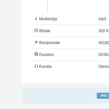
Medientyp
mp3
Bitrate
320 K
Beispielrate
44100
Duration
00:00
Kanäle
Stere
MEL