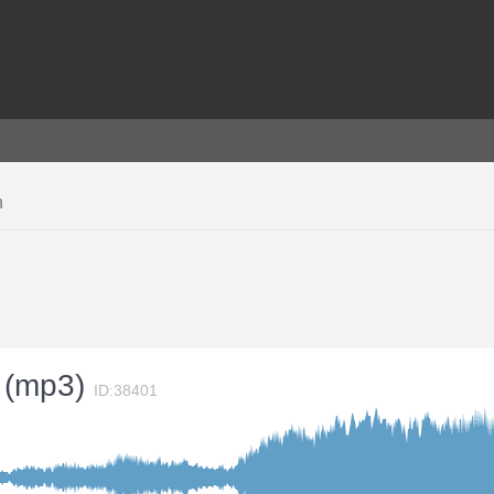
n
t (mp3)
ID:38401