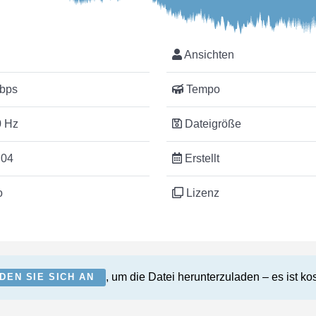
Ansichten
bps
Tempo
 Hz
Dateigröße
:04
Erstellt
o
Lizenz
, um die Datei herunterzuladen – es ist ko
DEN SIE SICH AN