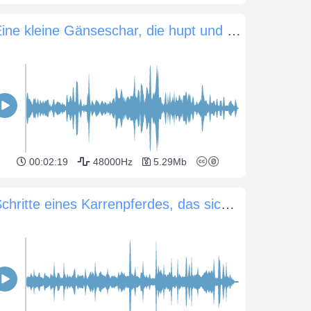
Eine kleine Gänseschar, die hupt und faucht
00:02:19
48000Hz
5.29Mb
Schritte eines Karrenpferdes, das sich über Kopfsteinpflaster bewegt