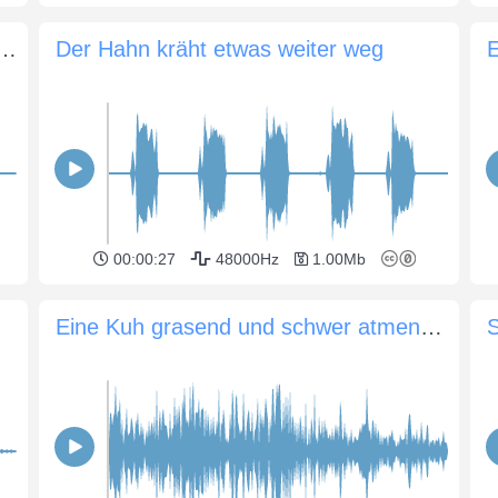
iege in einem geschlossenen Raum
Der Hahn kräht etwas weiter weg
00:00:27
48000Hz
1.00Mb
Eine Kuh grasend und schwer atmend auf dem Boden