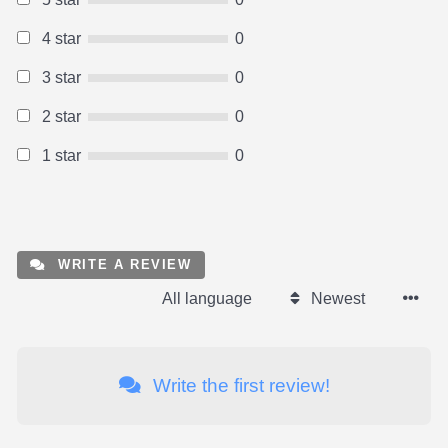
4 star
0
3 star
0
2 star
0
1 star
0
WRITE A REVIEW
All language
Newest
Write the first review!