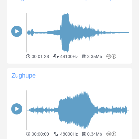
00:01:28
44100Hz
3.35Mb
Zughupe
00:00:09
48000Hz
0.34Mb