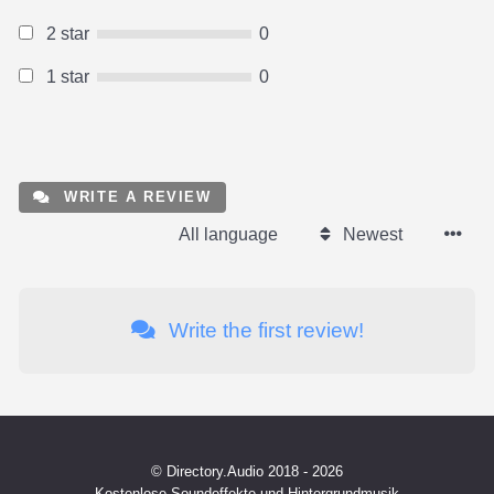
2 star
0
1 star
0
WRITE A REVIEW
All language
Newest
Write the first review!
© Directory.Audio 2018 - 2026
Kostenlose Soundeffekte und Hintergrundmusik