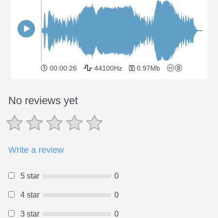
00:00:26
44100Hz
0.97Mb
No reviews yet
Write a review
5 star
0
4 star
0
3 star
0