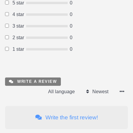
5 star
0
4 star
0
3 star
0
2 star
0
1 star
0
WRITE A REVIEW
All language
Newest
Write the first review!