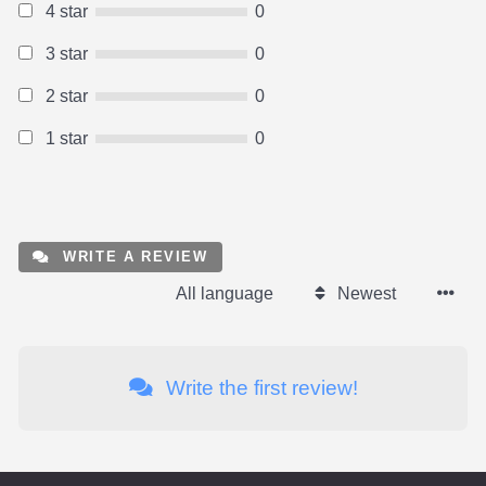
4 star
0
3 star
0
2 star
0
1 star
0
WRITE A REVIEW
All language
Newest
Write the first review!