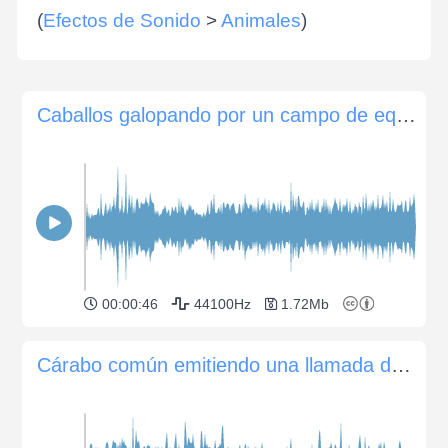
(
Efectos de Sonido
>
Animales
)
Caballos galopando por un campo de equitación
00:00:46
44100Hz
1.72Mb
Cárabo común emitiendo una llamada de tipo "kewick" desde el bosque de coníferas