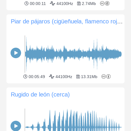
00:00:11
44100Hz
2.74Mb
Piar de pájaros (cigüeñuela, flamenco rojo, garza real, brillante), mugidos de vaca
00:05:49
44100Hz
13.31Mb
Rugido de león (cerca)