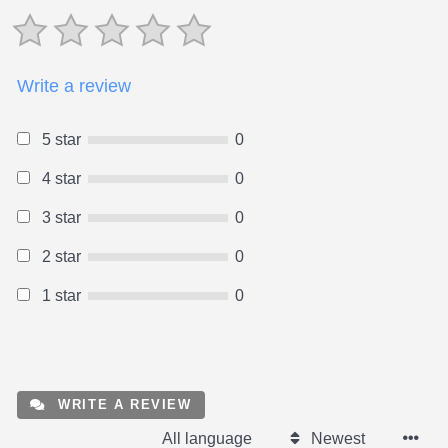
Write a review
5 star
0
4 star
0
3 star
0
2 star
0
1 star
0
WRITE A REVIEW
All language
Newest