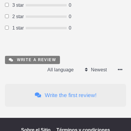
3 star
0
2 star
0
1 star
0
WRITE A REVIEW
All language
Newest
Write the first review!
Sobre el Sitio
Términos y condiciones