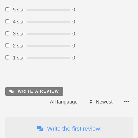
5 star
0
4 star
0
3 star
0
2 star
0
1 star
0
WRITE A REVIEW
All language
Newest
Write the first review!