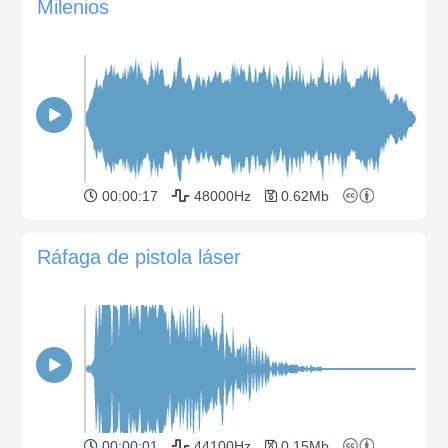
Milenios
00:00:17
48000Hz
0.62Mb
Ráfaga de pistola láser
00:00:01
44100Hz
0.15Mb