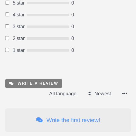
5 star
0
4 star
0
3 star
0
2 star
0
1 star
0
WRITE A REVIEW
All language
Newest
Write the first review!