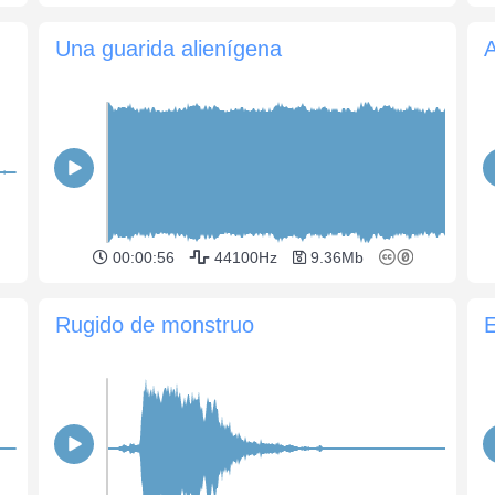
Una guarida alienígena
A
00:00:56
44100Hz
9.36Mb
Rugido de monstruo
E