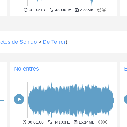
00:00:13
48000Hz
2.23Mb
ctos de Sonido
>
De Terror
)
No entres
E
00:01:00
44100Hz
15.14Mb