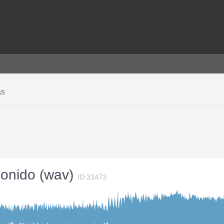
as
 sonido (wav)
ID:33473