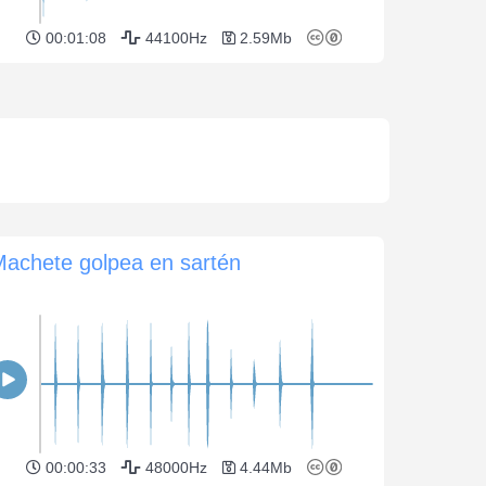
00:01:08
44100Hz
2.59Mb
achete golpea en sartén
00:00:33
48000Hz
4.44Mb