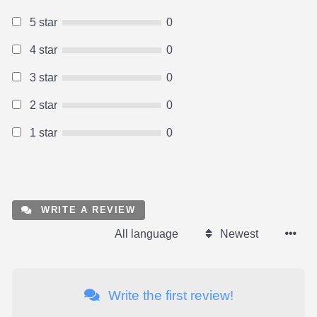
5 star
0
4 star
0
3 star
0
2 star
0
1 star
0
WRITE A REVIEW
All language
Newest
Write the first review!