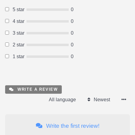
5 star
0
4 star
0
3 star
0
2 star
0
1 star
0
WRITE A REVIEW
All language
Newest
Write the first review!