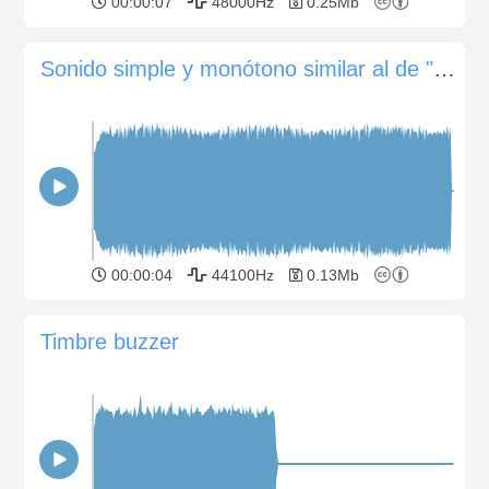
00:00:07
48000Hz
0.25Mb
Sonido simple y monótono similar al de "Classic TV"
00:00:04
44100Hz
0.13Mb
Timbre buzzer