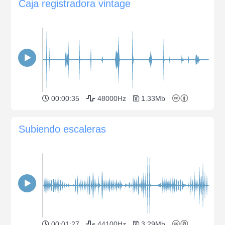
Caja registradora vintage
00:00:35
48000Hz
1.33Mb
Subiendo escaleras
00:01:27
44100Hz
3.29Mb