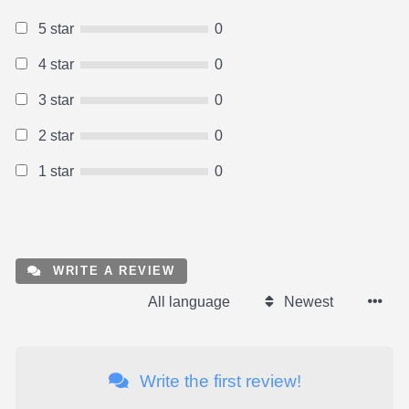
5 star
0
4 star
0
3 star
0
2 star
0
1 star
0
WRITE A REVIEW
All language
Newest
Write the first review!