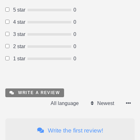
5 star
0
4 star
0
3 star
0
2 star
0
1 star
0
WRITE A REVIEW
All language
Newest
Write the first review!