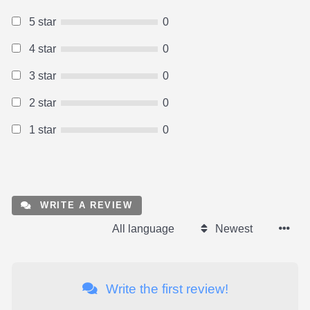
5 star
0
4 star
0
3 star
0
2 star
0
1 star
0
WRITE A REVIEW
All language
Newest
Write the first review!