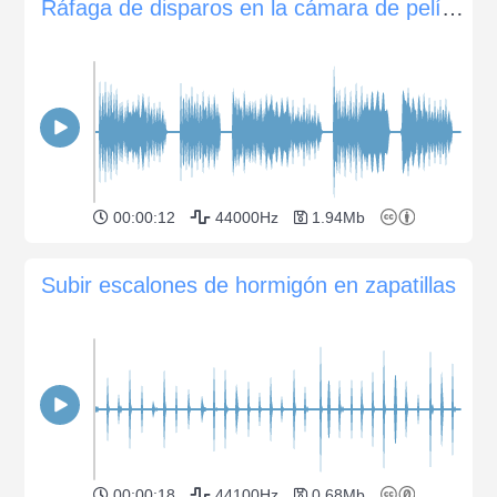
Ráfaga de disparos en la cámara de película SLR Nikon F4
00:00:12
44000Hz
1.94Mb
Subir escalones de hormigón en zapatillas
00:00:18
44100Hz
0.68Mb