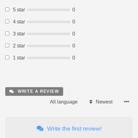
5 star
0
4 star
0
3 star
0
2 star
0
1 star
0
WRITE A REVIEW
All language
Newest
Write the first review!