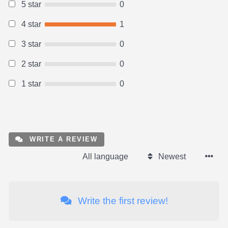
5 star
0
4 star
1
3 star
0
2 star
0
1 star
0
WRITE A REVIEW
All language
Newest
Write the first review!