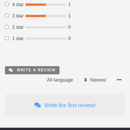
4 star
1
3 star
1
2 star
0
1 star
0
WRITE A REVIEW
All language
Newest
Write the first review!