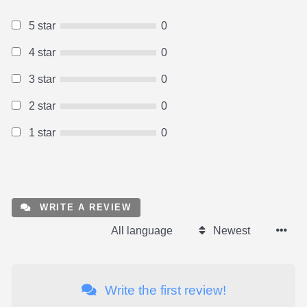
5 star
0
4 star
0
3 star
0
2 star
0
1 star
0
WRITE A REVIEW
All language
Newest
Write the first review!