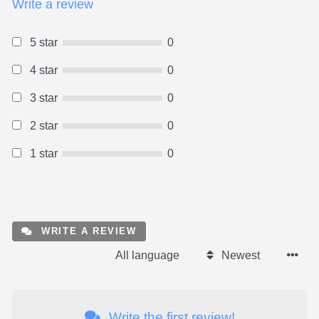
Write a review
5 star
0
4 star
0
3 star
0
2 star
0
1 star
0
WRITE A REVIEW
All language
Newest
Write the first review!