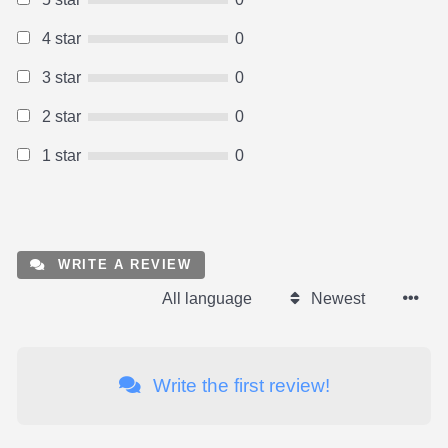
4 star
0
3 star
0
2 star
0
1 star
0
WRITE A REVIEW
All language
Newest
Write the first review!