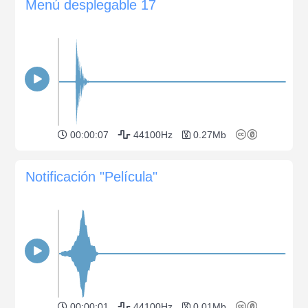
Menú desplegable 17
00:00:07
44100Hz
0.27Mb
Notificación "Película"
00:00:01
44100Hz
0.01Mb