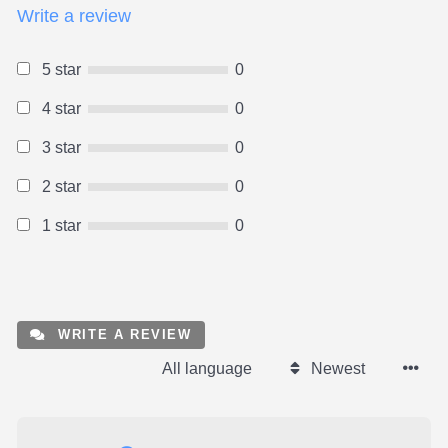
Write a review
5 star
0
4 star
0
3 star
0
2 star
0
1 star
0
WRITE A REVIEW
All language
Newest