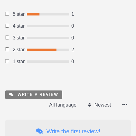
5 star
1
4 star
0
3 star
0
2 star
2
1 star
0
WRITE A REVIEW
All language
Newest
Write the first review!