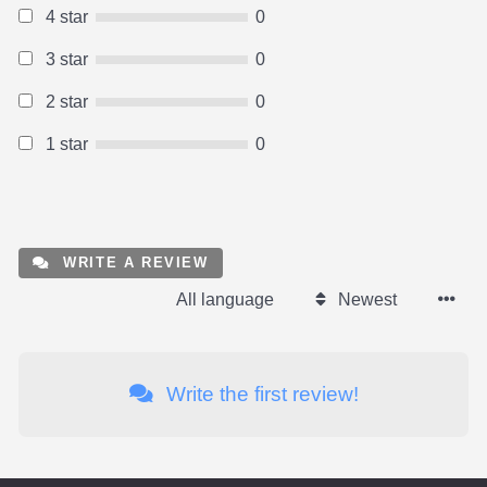
4 star
0
3 star
0
2 star
0
1 star
0
WRITE A REVIEW
All language
Newest
Write the first review!