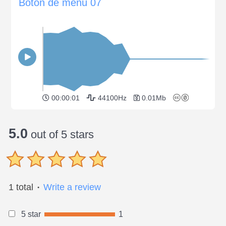
Botón de menú 07
00:00:01
44100Hz
0.01Mb
5.0
out of 5 stars
1 total
Write a review
●
5 star
1