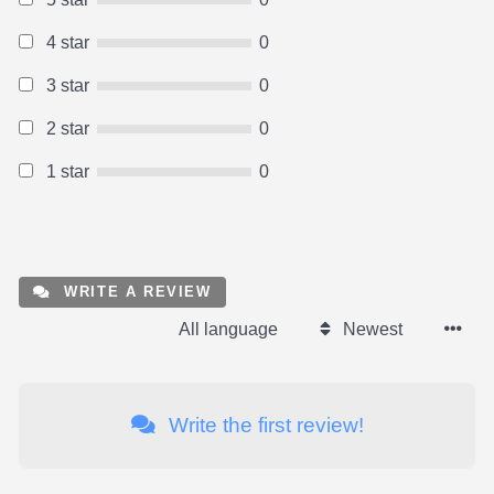
4 star
0
3 star
0
2 star
0
1 star
0
WRITE A REVIEW
All language
Newest
Write the first review!