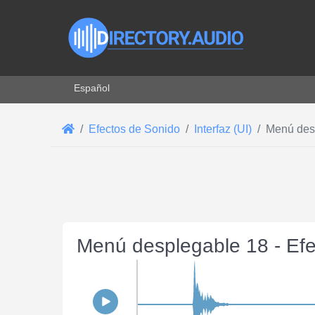
Seleccione su idioma
Español
Efectos de Sonido
Interfaz (UI)
Menú des
Menú desplegable 18 - Ef