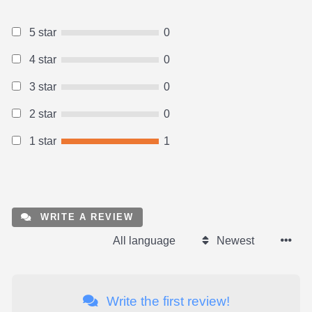
5 star
0
4 star
0
3 star
0
2 star
0
1 star
1
WRITE A REVIEW
All language
Newest
Write the first review!