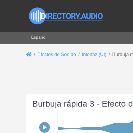
Seleccione su idioma
Español
Efectos de Sonido
Interfaz (UI)
Burbuja r
Burbuja rápida 3 - Efecto