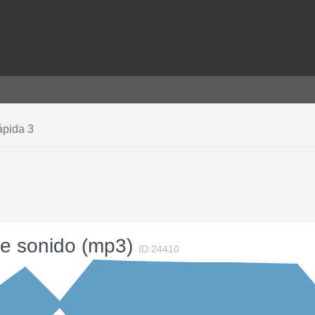
ápida 3
 de sonido (mp3)
ID:24410