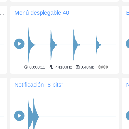
cación de mensaje entrante en el chat
Menú desplegable 40
00:00:11
44100Hz
0.40Mb
Notificación "8 bits"