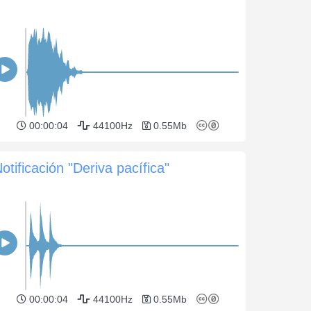
00:00:04
44100Hz
0.55Mb
otificación "Deriva pacífica"
00:00:04
44100Hz
0.55Mb