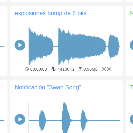
explosiones bomp de 8 bits
N
00:00:03
44100Hz
0.98Mb
Notificación "Swan Song"
T